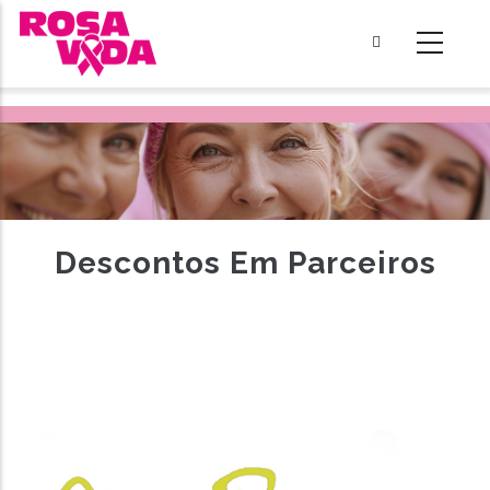
Passar
para
o
conteúdo
principal
Descontos Em Parceiros