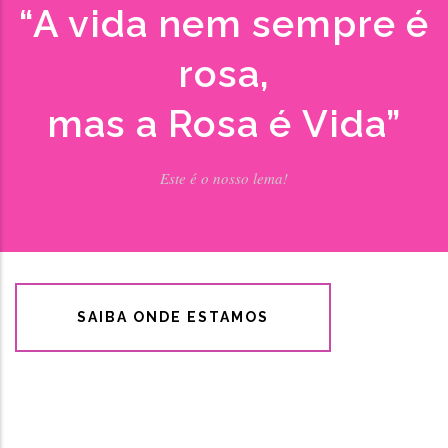
“A vida nem sempre é
rosa,
mas a Rosa é Vida”
Este é o nosso lema!
SAIBA ONDE ESTAMOS