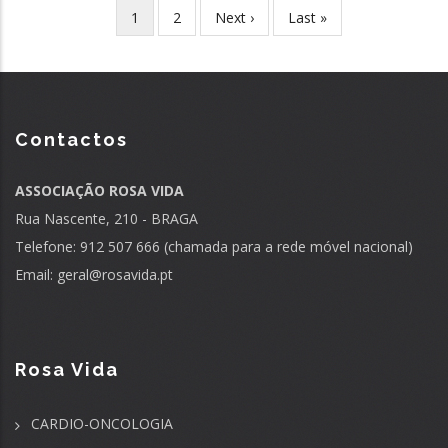
Página
1
Página
2
Próxima
Next ›
Última
Last »
Paginação
atual
página
página
Contactos
ASSOCIAÇÃO ROSA VIDA
Rua Nascente, 210 - BRAGA
Telefone: 912 507 666 (chamada para a rede móvel nacional)
Email:
geral@rosavida.pt
Rosa Vida
CARDIO-ONCOLOGIA