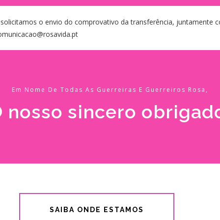
 solicitamos o envio do comprovativo da transferência, juntamente 
 comunicacao@rosavida.pt
Em Nome De Todas As Guerreiras E Guerreiros Rosa,
 nosso sincero obrigad
SAIBA ONDE ESTAMOS