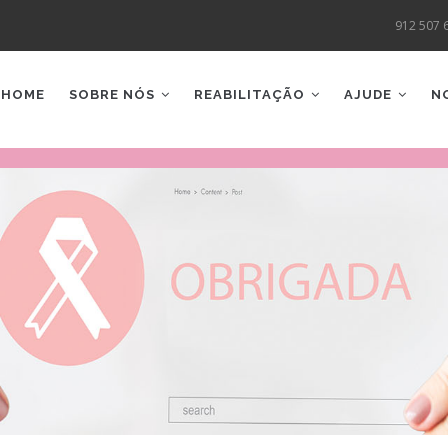
912 507 
AIN
AVIGATION
HOME
SOBRE NÓS
REABILITAÇÃO
AJUDE
N