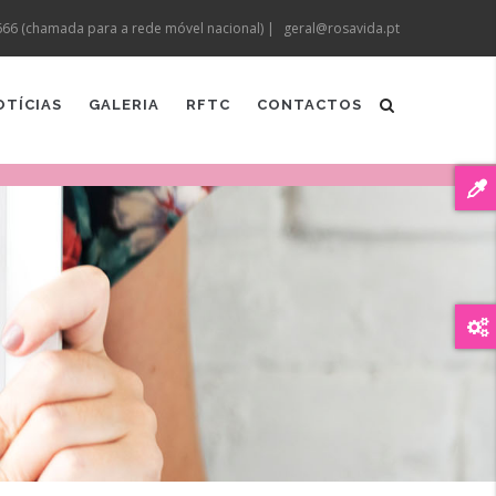
666 (chamada para a rede móvel nacional) |
geral@rosavida.pt
OTÍCIAS
GALERIA
RFTC
CONTACTOS