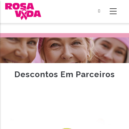
Passar
para
o
conteúdo
principal
Descontos Em Parceiros