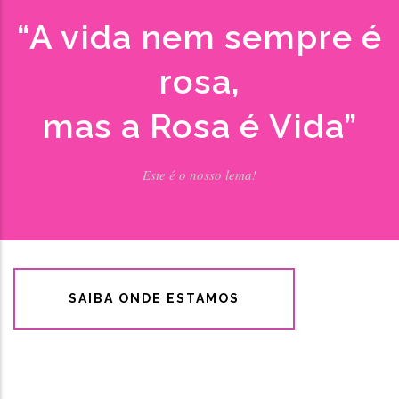
“A vida nem sempre é
rosa,
mas a Rosa é Vida”
Este é o nosso lema!
SAIBA ONDE ESTAMOS